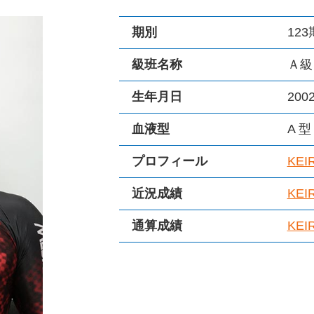
期別
123
級班名称
Ａ級
生年月日
200
血液型
A 型
プロフィール
KE
近況成績
KEI
通算成績
KEI