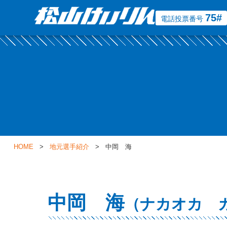
75#
電話投票番号
HOME
>
地元選手紹介
> 中岡 海
中岡 海
（ナカオカ 