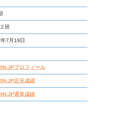
期
２班
2年7月19日
IRIN.JPプロフィール
RIN.JP近況成績
RIN.JP通算成績