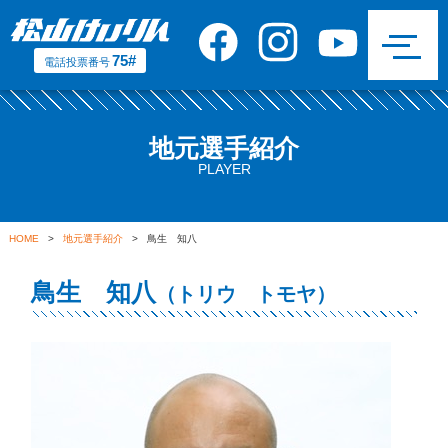
75#
電話投票番号
地元選手紹介
PLAYER
HOME
>
地元選手紹介
> 鳥生 知八
鳥生 知八
（トリウ トモヤ）