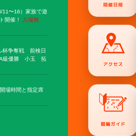
11〜16）家族で遊
ント開催！
入場無
ル杯争奪戦 前検日
A級優勝 小玉 拓
の開場時間と指定席