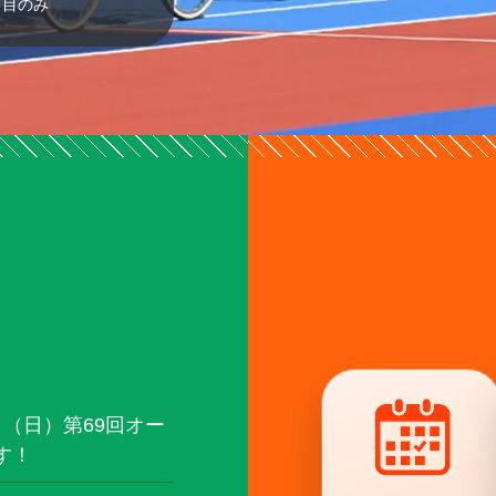
日目のみ
日（日）第69回オー
す！