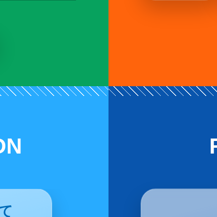
ON
いて
第69回