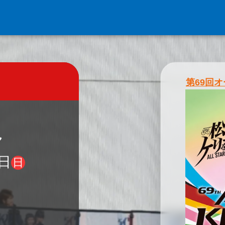
第69回
ん
日
日