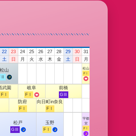
22
23
24
25
26
27
28
29
30
31
土
日
月
火
水
木
金
土
日
月
松山
松山
FⅠ
FⅡ
西武園
岐阜
前橋
FⅠ
FⅠ
GⅢ
防府
向日町in奈良
FⅠ
FⅠ
宇都
松戸
玉野
宮
FⅠ
GⅢ
FⅠ