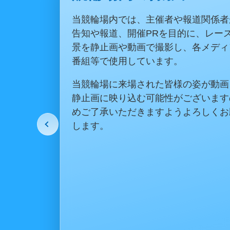
松山競輪場・二番町前売SCが閉場時
券の払戻しができませんが、サテライ
つ・西予で払戻が可能です。
的中車券の払戻しはお早めに。
サテライトのアクセスはこち