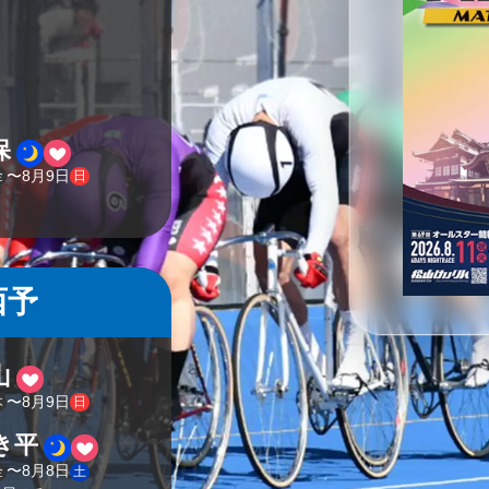
保
〜
8
月
9
日
金
日
西予
山
〜
8
月
9
日
木
日
き平
〜
8
月
8
日
金
土