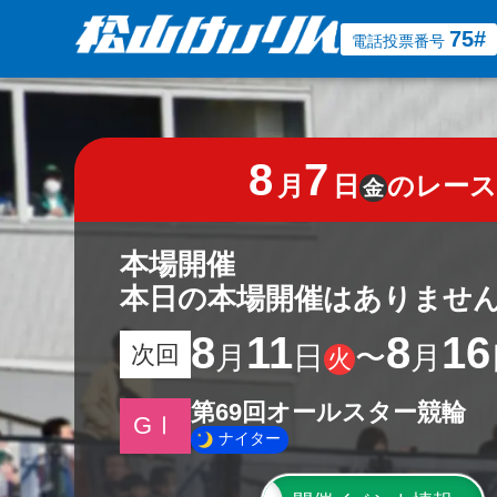
75#
電話投票番号
8
7
月
日
のレース
金
本場開催
本日の本場開催はありませ
8
11
8
16
月
日
〜
月
次回
火
第69回オールスター競輪
GⅠ
ナイター