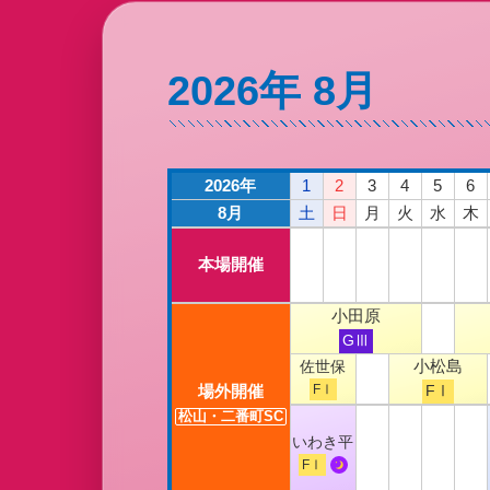
2026年 8月
2026年
1
2
3
4
5
6
8月
土
日
月
火
水
木
本場開催
小田原
GⅢ
小松島
佐世保
場外開催
FⅠ
FⅠ
松山・二番町SC
いわき平
FⅠ