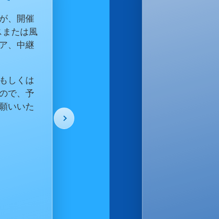
設サイ
は、的中車
トこま
ら
第69回オー
イトで発信し
ある白濱亜嵐