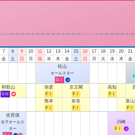
7
8
9
10
11
12
13
14
15
16
17
18
19
20
21
金
土
日
月
祝
水
木
金
土
日
月
火
水
木
金
松山
オールスター
GⅠ
和歌山
弥彦
京王閣
高知
GⅢ
FⅠ
FⅠ
FⅠ
熊本
奈良
富山
FⅠ
FⅠ
FⅠ
佐世保
川崎
女子オールス
FⅠ
ター