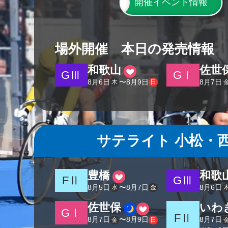
開催イベント情報
場外開催 本日の発売情報
和歌山
佐世
GⅢ
GⅠ
8
月
6
日
〜
8
月
9
日
8
月
7
日
木
日
サテライト 小松・
豊橋
和歌
FⅡ
GⅢ
8
月
5
日
〜
8
月
7
日
8
月
6
日
水
金
佐世保
いわ
GⅠ
FⅡ
8
月
7
日
〜
8
月
9
日
8
月
7
日
金
日